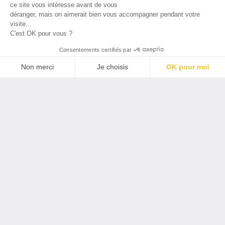
ce site vous intéresse avant de vous
déranger, mais on aimerait bien vous accompagner pendant votre
visite...
C'est OK pour vous ?
Consentements certifiés par
Français
Non merci
Je choisis
OK pour moi
Axeptio consent
Plateforme de Gestion du Consentement : Personnalisez vos O
Notre plateforme vous permet d'adapter et de gérer vos paramètr