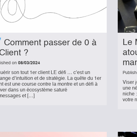
Le 
Comment passer de 0 à
ato
Client ?
mar
lished on
08/03/2024
uérir son tout 1er client LE défi … c’est un
Publis
ange d’intuition et de stratégie. La quête du 1er
Viser 
ent est une course contre la montre et un défi à
une né
ever dans un écosystème saturé
niche 
messages et […]
votre 