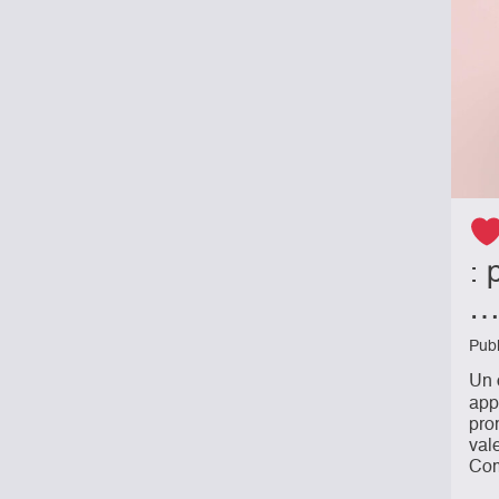
: 
Pub
Un c
app
pro
val
Com