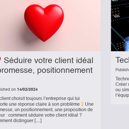
Tec
Séduire votre client idéal
promesse, positionnement
Publis
…
Techno
Créer 
lished on
14/02/2024
ou sim
l’équi
lient choisit toujours l’entreprise qui lui
orte une réponse claire à son problème
Une
messe, un positionnement, une proposition de
eur : comment séduire votre client idéal ?
ment distinguer […]