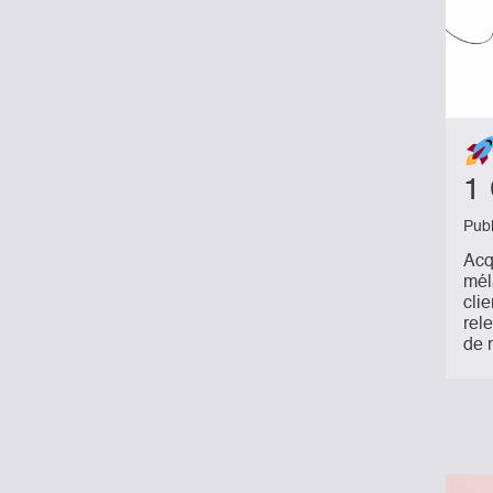
1 
Pub
Acq
mél
cli
rel
de 